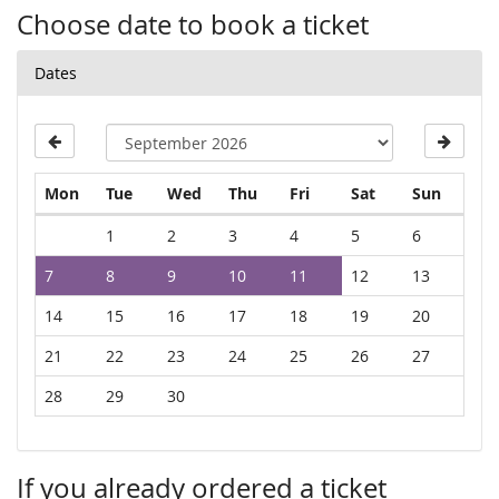
Choose date to book a ticket
Dates
Monday
Tuesday
Wednesday
Thursday
Friday
Saturday
Sunday
Mon
Tue
Wed
Thu
Fri
Sat
Sun
Calendar
1
2
3
4
5
6
7
8
9
10
11
12
13
14
15
16
17
18
19
20
21
22
23
24
25
26
27
28
29
30
If you already ordered a ticket